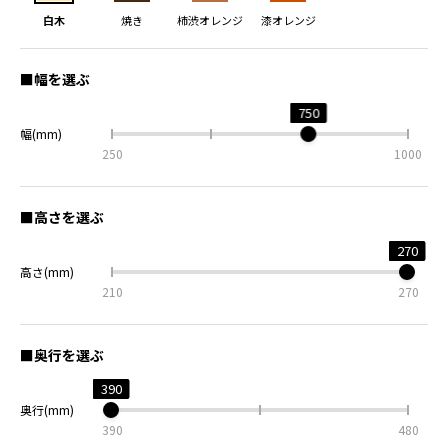
白木
焼き
柿渋オレンジ
漆オレンジ
■幅を選ぶ
750
幅(mm)
250
1000
■高さを選ぶ
270
高さ(mm)
210
270
■奥行を選ぶ
390
奥行(mm)
390
480