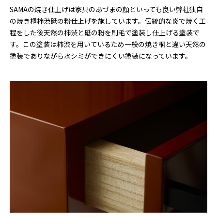
SAMAの焼き仕上げは家具のあづまの顔といっても良い弊社独自
の焼き桐柿渋砥の粉仕上げを施しています。伝統的な炎で焼く工
程をした後天然の柿渋と砥の粉を刷毛で塗装し仕上げる塗装で
す。この塗装は柿渋を用いているため一般の焼き桐と違い天然の
塗装でありながら水シミができにくい塗装になっています。